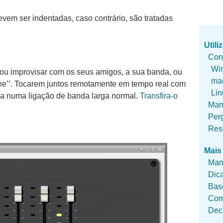
evem ser indentadas, caso contrário, são tratadas
Util
Con
Wi
 ou improvisar com os seus amigos, a sua banda, ou
ma
ine’’. Tocarem juntos remotamente em tempo real com
Lin
cia numa ligação de banda larga normal.
Transfira-o
Manu
Per
Res
Mais
Man
Dic
Bas
Com
Dec