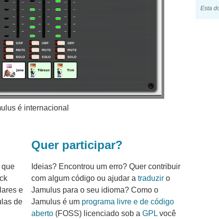
Esta 
ulus é internacional
Quer participar?
 que
Ideias? Encontrou um erro? Quer contribuir
ck
com algum código ou ajudar a
traduzir
o
lares e
Jamulus para o seu idioma? Como o
ulas de
Jamulus é um
programa livre e de código
aberto
(FOSS) licenciado sob a
GPL
você