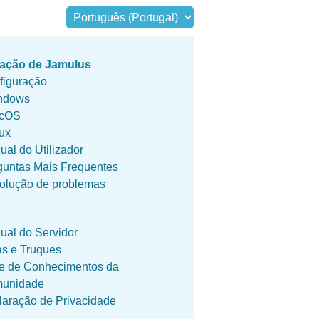
ização de Jamulus
figuração
ndows
cOS
ux
al do Utilizador
guntas Mais Frequentes
olução de problemas
ual do Servidor
as e Truques
e de Conhecimentos da
unidade
laração de Privacidade