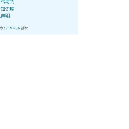
示与技巧
区知识库
私声明
档为
CC BY-SA
授权