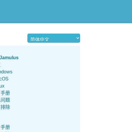
Jamulus
置
ndows
cOS
ux
户手册
见问题
障排除
务手册