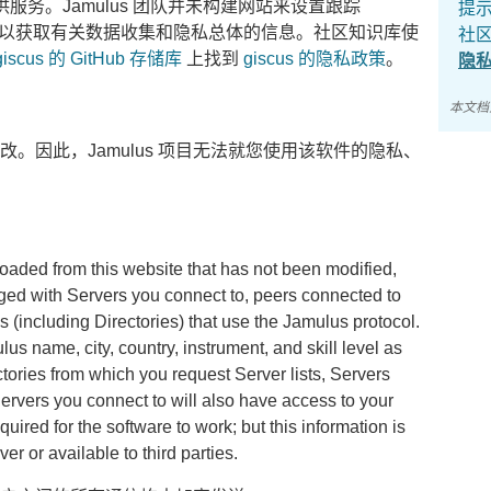
s 提供服务。Jamulus 团队并未构建网站来设置跟踪
提
以获取有关数据收集和隐私总体的信息。社区知识库使
社
giscus 的 GitHub 存储库
上找到
giscus 的隐私政策
。
隐
本文
修改。因此，Jamulus 项目无法就您使用该软件的隐私、
aded from this website that has not been modified,
nged with Servers you connect to, peers connected to
s (including Directories) that use the Jamulus protocol.
lus name, city, country, instrument, and skill level as
ctories from which you request Server lists, Servers
ervers you connect to will also have access to your
quired for the software to work; but this information is
r or available to third parties.