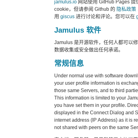
jamulus.io
网站使用 GitHub Page
cookie，但请参阅 Github 的
隐私政策
用
giscus
进行讨论和评论。您可以在
Jamulus 软件
Jamulus 是开源软件，任何人都可以
数据收集或安全做出任何承诺。
常规信息
Under normal use with software downlo
your user profile information is excha
those same Servers, and to third partie
This information is limited to your Jamu
you have set them in your profile. Dire
displayed in the Connect Dialog and S
internet address (IP Address) as it is re
not shared with peers on the same Serve